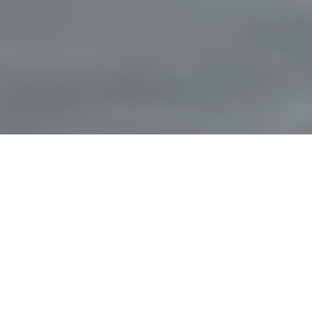
Våra tjänster
Detta erbjuder Smarta Nordiska Hem
Med ett äkta smart hem kan du som användare ägna all
din tid till det som är viktigt för dig, du slipper därmed att